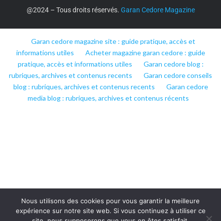
@2024 – Tous droits réservés.
Garan Cedore Magazine
Garan cedore magazine site : guide pratique, accès et
informations utiles
Acheter magazine garan cedore : guide
pratique, accès et informations utiles
Garan cedore blog :
rubriques, archives et contenus recents
Garan cedore conseils
blog : rubriques, archives et contenus recents
Garan cedore
media blog : rubriques, archives et contenus récents
Nous utilisons des cookies pour vous garantir la meilleure
expérience sur notre site web. Si vous continuez à utiliser ce
site, nous supposerons que vous en êtes satisfait.