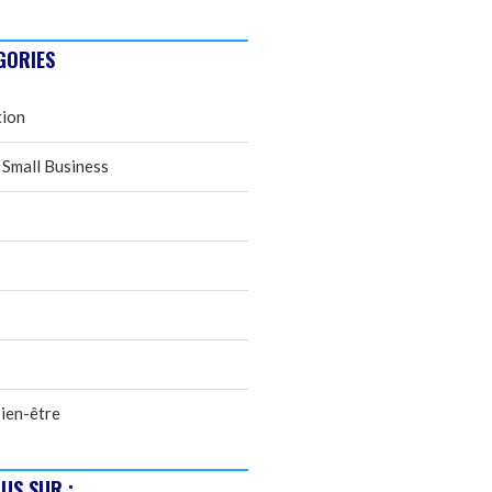
GORIES
tion
 Small Business
ien-être
US SUR :