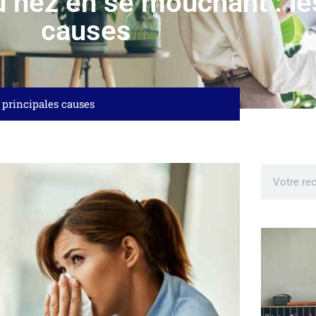
 nez en se mouchant : le
causes
 principales causes