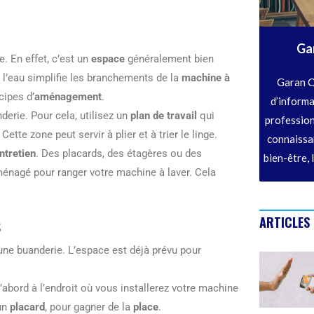
Ga
e. En effet, c’est un
espace
généralement bien
de l’eau simplifie les branchements de la
machine à
Garan C
cipes d’
aménagement
.
d’informa
derie. Pour cela, utilisez un
plan de travail
qui
profession
tte zone peut servir à plier et à trier le linge.
connaissan
ntretien
. Des placards, des étagères ou des
bien-être, 
nagé pour ranger votre machine à laver. Cela
s
ARTICLES
une buanderie. L’espace est déjà prévu pour
’abord à l’endroit où vous installerez votre machine
 un
placard
, pour gagner de la
place
.