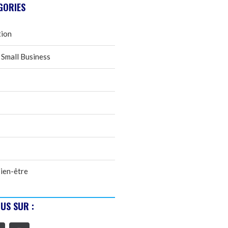
GORIES
tion
 Small Business
ien-être
US SUR :