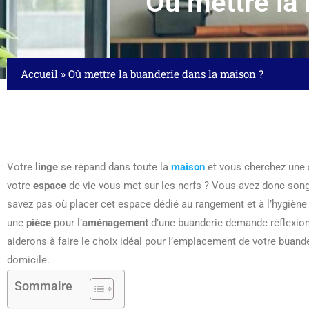
Où mettre la
Accueil
»
Où mettre la buanderie dans la maison ?
Votre
linge
se répand dans toute la
maison
et vous cherchez une s
votre
espace
de vie vous met sur les nerfs ? Vous avez donc son
savez pas où placer cet espace dédié au rangement et à l’hygiène d
une
pièce
pour l’
aménagement
d’une buanderie demande réflexion 
aiderons à faire le choix idéal pour l’emplacement de votre buande
domicile.
Sommaire